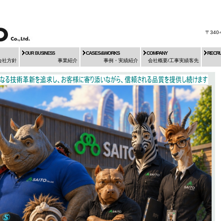
〒34
CASES&WORKS
COMPANY
RECRU
OUR BUSINESS
会社方針
事業紹介
事例・実績紹介
会社概要/工事実績客先